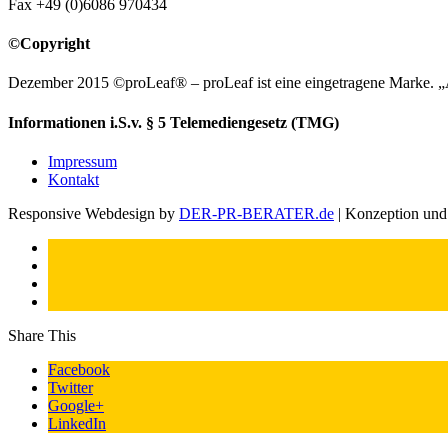
Fax +49 (0)6086 970434
©Copyright
Dezember 2015 ©proLeaf® – proLeaf ist eine eingetragene Marke. „Aure
Informationen i.S.v. § 5 Telemediengesetz (TMG)
Impressum
Kontakt
Responsive Webdesign by
DER-PR-BERATER.de
| Konzeption un
Share This
Facebook
Twitter
Google+
LinkedIn