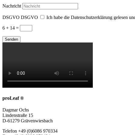
Nachricht
DSGVO
DSGVO
Ich habe die Datenschutzerklärung gelesen und
6 + 14
=
Senden
proLeaf ®
Dagmar Ochs
Lindenstraße 15
D-61279 Grävenwiesbach
Telefon +49 (0)6086 970334