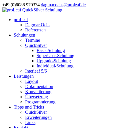
+49 (0)6086 970334
dagmar.ochs@proleaf.de
proLeaf
Dagmar Ochs
Referenzen
Schulungen
Termine
QuickSilver
Basis-Schulung
SuperUser-Schulung
Upgrade-Schulung
Individual-Schulung
Interleaf 5/6
Leistungen
Layout
Dokumentation
Konvertierung
Übersetzung
Programmierung
Tipps und Tricks
QuickSilver
Erweiterungen
Links
Kontakt