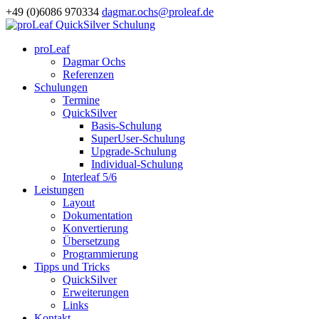
+49 (0)6086 970334
dagmar.ochs@proleaf.de
proLeaf
Dagmar Ochs
Referenzen
Schulungen
Termine
QuickSilver
Basis-Schulung
SuperUser-Schulung
Upgrade-Schulung
Individual-Schulung
Interleaf 5/6
Leistungen
Layout
Dokumentation
Konvertierung
Übersetzung
Programmierung
Tipps und Tricks
QuickSilver
Erweiterungen
Links
Kontakt