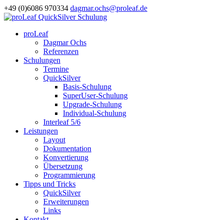
+49 (0)6086 970334
dagmar.ochs@proleaf.de
proLeaf
Dagmar Ochs
Referenzen
Schulungen
Termine
QuickSilver
Basis-Schulung
SuperUser-Schulung
Upgrade-Schulung
Individual-Schulung
Interleaf 5/6
Leistungen
Layout
Dokumentation
Konvertierung
Übersetzung
Programmierung
Tipps und Tricks
QuickSilver
Erweiterungen
Links
Kontakt