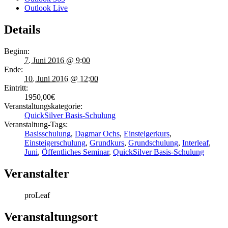
Outlook Live
Details
Beginn:
7. Juni 2016 @ 9:00
Ende:
10. Juni 2016 @ 12:00
Eintritt:
1950,00€
Veranstaltungskategorie:
QuickSilver Basis-Schulung
Veranstaltung-Tags:
Basisschulung
,
Dagmar Ochs
,
Einsteigerkurs
,
Einsteigerschulung
,
Grundkurs
,
Grundschulung
,
Interleaf
,
Juni
,
Öffentliches Seminar
,
QuickSilver Basis-Schulung
Veranstalter
proLeaf
Veranstaltungsort