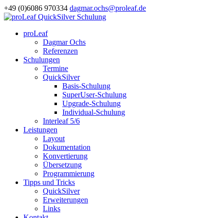
+49 (0)6086 970334
dagmar.ochs@proleaf.de
proLeaf
Dagmar Ochs
Referenzen
Schulungen
Termine
QuickSilver
Basis-Schulung
SuperUser-Schulung
Upgrade-Schulung
Individual-Schulung
Interleaf 5/6
Leistungen
Layout
Dokumentation
Konvertierung
Übersetzung
Programmierung
Tipps und Tricks
QuickSilver
Erweiterungen
Links
Kontakt