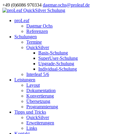
+49 (0)6086 970334
dagmar.ochs@proleaf.de
proLeaf
Dagmar Ochs
Referenzen
Schulungen
Termine
QuickSilver
Basis-Schulung
SuperUser-Schulung
Upgrade-Schulung
Individual-Schulung
Interleaf 5/6
Leistungen
Layout
Dokumentation
Konvertierung
Übersetzung
Programmierung
Tipps und Tricks
QuickSilver
Erweiterungen
Links
Kontakt