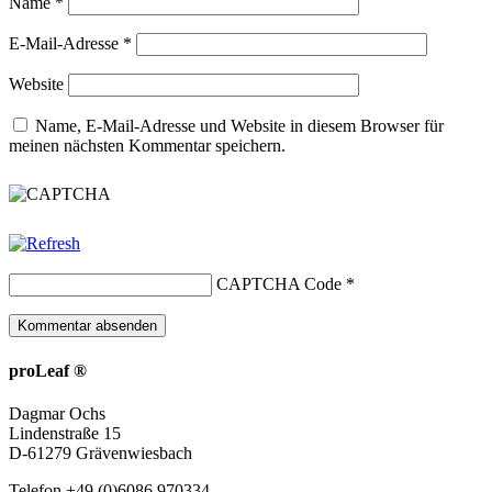
Name
*
E-Mail-Adresse
*
Website
Name, E-Mail-Adresse und Website in diesem Browser für
meinen nächsten Kommentar speichern.
CAPTCHA Code
*
proLeaf ®
Dagmar Ochs
Lindenstraße 15
D-61279 Grävenwiesbach
Telefon +49 (0)6086 970334