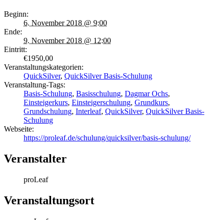
Beginn:
6. November 2018 @ 9:00
Ende:
9. November 2018 @ 12:00
Eintritt:
€1950,00
Veranstaltungskategorien:
QuickSilver
,
QuickSilver Basis-Schulung
Veranstaltung-Tags:
Basis-Schulung
,
Basisschulung
,
Dagmar Ochs
,
Einsteigerkurs
,
Einsteigerschulung
,
Grundkurs
,
Grundschulung
,
Interleaf
,
QuickSilver
,
QuickSilver Basis-
Schulung
Webseite:
https://proleaf.de/schulung/quicksilver/basis-schulung/
Veranstalter
proLeaf
Veranstaltungsort