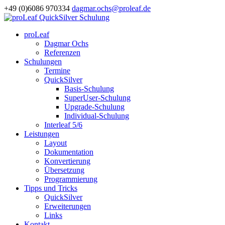
+49 (0)6086 970334
dagmar.ochs@proleaf.de
proLeaf
Dagmar Ochs
Referenzen
Schulungen
Termine
QuickSilver
Basis-Schulung
SuperUser-Schulung
Upgrade-Schulung
Individual-Schulung
Interleaf 5/6
Leistungen
Layout
Dokumentation
Konvertierung
Übersetzung
Programmierung
Tipps und Tricks
QuickSilver
Erweiterungen
Links
Kontakt