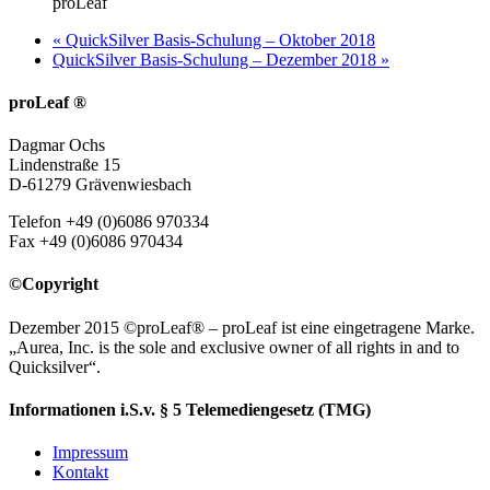
proLeaf
«
QuickSilver Basis-Schulung – Oktober 2018
QuickSilver Basis-Schulung – Dezember 2018
»
proLeaf ®
Dagmar Ochs
Lindenstraße 15
D-61279 Grävenwiesbach
Telefon +49 (0)6086 970334
Fax +49 (0)6086 970434
©Copyright
Dezember 2015 ©proLeaf® – proLeaf ist eine eingetragene Marke.
„Aurea, Inc. is the sole and exclusive owner of all rights in and to
Quicksilver“.
Informationen i.S.v. § 5 Telemediengesetz (TMG)
Impressum
Kontakt